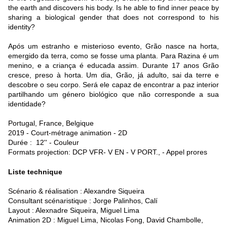
the earth and discovers his body. Is he able to find inner peace by
sharing a biological gender that does not correspond to his
identity?
Após um estranho e misterioso evento, Grão nasce na horta,
emergido da terra, como se fosse uma planta. Para Razina é um
menino, e a criança é educada assim. Durante 17 anos Grão
cresce, preso à horta. Um dia, Grão, já adulto, sai da terre e
descobre o seu corpo. Será ele capaz de encontrar a paz interior
partilhando um género biológico que não corresponde a sua
identidade?
Portugal, France, Belgique
2019 - Court-métrage animation - 2D
Durée : 12'' - Couleur
Formats projection: DCP VFR- V EN - V PORT., - Appel prores
Liste technique
Scénario & réalisation : Alexandre Siqueira
Consultant scénaristique :
Jorge Palinhos,
Calí
Layout : Alexnadre Siqueira, Miguel Lima
Animation 2D : Miguel Lima, Nicolas Fong, David Chambolle,