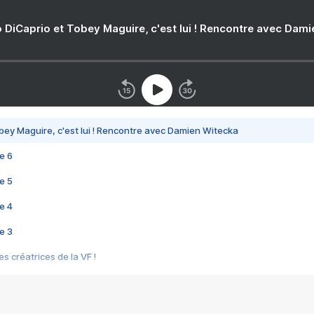
 DiCaprio et Tobey Maguire, c'est lui ! Rencontre avec Dam
bey Maguire, c'est lui ! Rencontre avec Damien Witecka
e 6
e 5
e 4
e 3
s créatrices de la VF !
e 2
e 1