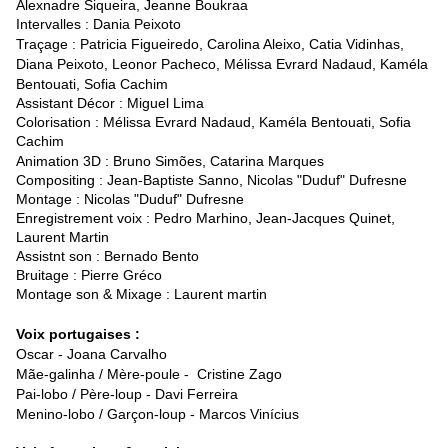
Alexnadre Siqueira, Jeanne Boukraa
Intervalles : Dania Peixoto
Traçage : Patricia Figueiredo,
Carolina Aleixo,
Catia Vidinhas,
D
iana Peixoto,
Leonor Pacheco,
Mélissa Evrard Nadaud,
Kaméla
Bentouati,
Sofia Cachim
Assistant Décor : Miguel Lima
Colorisation :
Mélissa Evrard Nadaud,
Kaméla Bentouati,
Sofia
Cachim
Animation 3D :
Bruno Simões,
Catarina Marques
Compositing : Jean-Baptiste Sanno, Nicolas "Duduf" Dufresne
Montage : Nicolas "Duduf" Dufresne
Enregistrement voix : Pedro Marhino, Jean-Jacques Quinet,
Laurent Martin
Assistnt son : Bernado Bento
Bruitage : Pierre Gréco
Montage son & Mixage : Laurent martin
Voix p
ortugaises :
Oscar - Joana Carvalho
Mãe-galinha / Mère-poule - Cristine Zago
Pai-lobo / Père-loup - Davi Ferreira
Menino-lobo / Garçon-loup - Marcos Vinícius