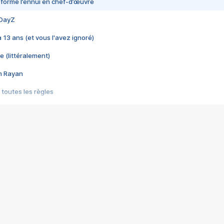
nsformé l’ennui en chef-d’œuvre
 DayZ
 a 13 ans (et vous l'avez ignoré)
e (littéralement)
im Rayan
 toutes les règles
s les jeux vidéo
us choquant de Rockstar ? - Le scandale BULLY
e plus moche de Steam
du RÊVE tourne au CAUCHEMAR
pendant 8 heures
it… à tort
umiliés par un jeu vidéo