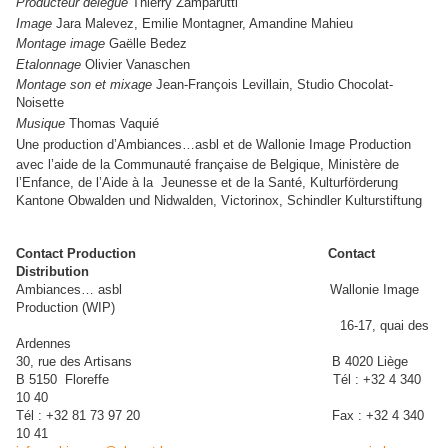
Producteur délégué
Thierry Zamparutti
Image
Jara Malevez, Emilie Montagner, Amandine Mahieu
Montage image
Gaëlle Bedez
Etalonnage
Olivier Vanaschen
Montage son et mixage
Jean-François Levillain, Studio Chocolat-
Noisette
Musique
Thomas Vaquié
Une production d’Ambiances…asbl et de Wallonie Image Production
avec l’aide de la Communauté française de Belgique, Ministère de
l’Enfance, de l’Aide à la
Jeunesse et de la Santé, Kulturförderung
Kantone Obwalden und Nidwalden, Victorinox, Schindler Kulturstiftung
Contact Production
Contact
Distribution
Ambiances… asbl
Wallonie Image
Production (WIP)
16-17, quai des
Ardennes
30, rue des Artisans
B 4020 Liège
B 5150 Floreffe
Tél : +32 4 340
10 40
Tél : +32 81 73 97 20
Fax : +32 4 340
10 41