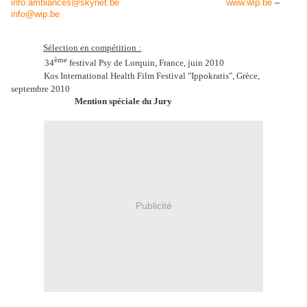
info.ambiances@skynet.be
www.wip.be
–
info@wip.be
Sélection en compétition :
ème
34
festival Psy de Lorquin, France, juin 2010
Kos International Health Film Festival "Ippokratis", Grèce,
septembre 2010
Mention spéciale du Jury
Publicité