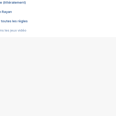
e (littéralement)
im Rayan
 toutes les règles
s les jeux vidéo
us choquant de Rockstar ? - Le scandale BULLY
e plus moche de Steam
du RÊVE tourne au CAUCHEMAR
pendant 8 heures
it… à tort
umiliés par un jeu vidéo
ire - Final Fantasy 8
ti un empire - Age of Empires
story DOFUS