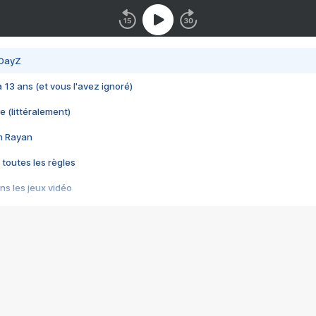
 DayZ
 a 13 ans (et vous l'avez ignoré)
e (littéralement)
im Rayan
 toutes les règles
s les jeux vidéo
us choquant de Rockstar ? - Le scandale BULLY
e plus moche de Steam
du RÊVE tourne au CAUCHEMAR
pendant 8 heures
it… à tort