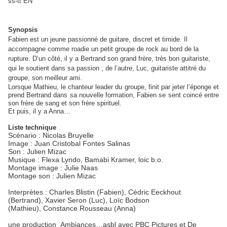
ss-tt EN
Synopsis
Fabien est un jeune passionné de guitare, discret et timide. Il
accompagne comme roadie un petit groupe de rock au bord de la
rupture. D’un côté, il y a Bertrand son grand frère, très bon guitariste,
qui le soutient dans sa passion ; de l’autre, Luc, guitariste attitré du
groupe, son meilleur ami.
Lorsque Mathieu, le chanteur leader du groupe, finit par jeter l’éponge et
prend Bertrand dans sa nouvelle formation, Fabien se sent coincé entre
son frère de sang et son frère spirituel.
Et puis, il y a Anna…
Liste technique
Scénario : Nicolas Bruyelle
Image : Juan Cristobal Fontes Salinas
Son : Julien Mizac
Musique : Flexa Lyndo, Bamabi Kramer, loic b.o.
Montage image : Julie Naas
Montage son : Julien Mizac
Interprètes : Charles Blistin (Fabien), Cédric Eeckhout
(Bertrand), Xavier Seron (Luc), Loïc Bodson
(Mathieu), Constance Rousseau (Anna)
une production
Ambiances…asbl avec PBC Pictures et De