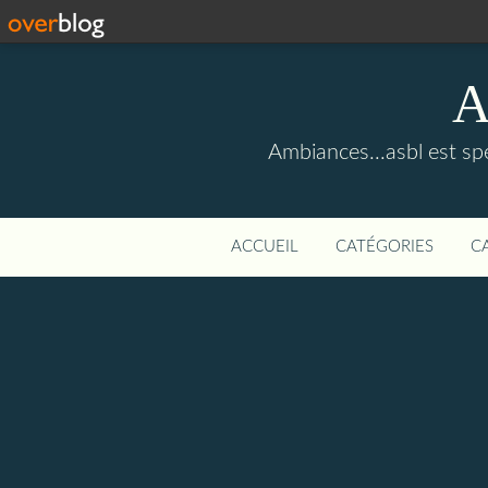
A
Ambiances...asbl est sp
ACCUEIL
CATÉGORIES
C