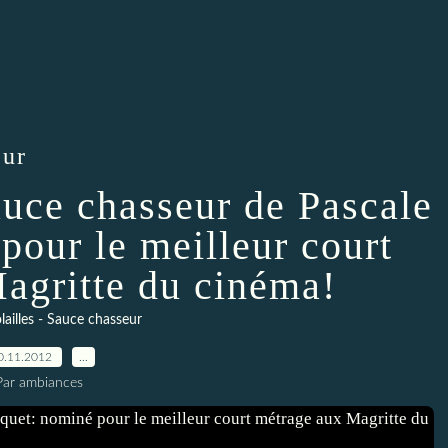
eur
auce chasseur de Pascale
pour le meilleur court
agritte du cinéma!
ailles - Sauce chasseur
0.11.2012
…
Par ambiances