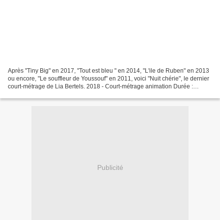
Après "Tiny Big" en 2017, "Tout est bleu " en 2014, "L'ile de Ruben" en 2013
ou encore, "Le souffleur de Youssouf" en 2011, voici "Nuit chérie", le dernier
court-métrage de Lia Bertels. 2018 - Court-métrage animation Durée :
13’46’’ - Couleur Formats...
Publicité