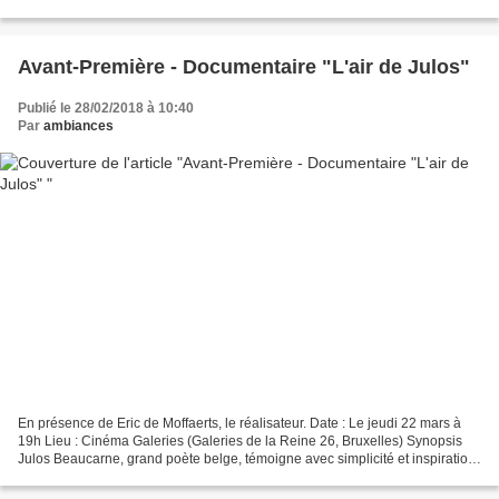
natation synchronisée alors que son père...
Avant-Première - Documentaire "L'air de Julos"
Publié le 28/02/2018 à 10:40
Par
ambiances
En présence de Eric de Moffaerts, le réalisateur. Date : Le jeudi 22 mars à
19h Lieu : Cinéma Galeries (Galeries de la Reine 26, Bruxelles) Synopsis
Julos Beaucarne, grand poète belge, témoigne avec simplicité et inspiration
de ce qui l'a poussé à écrire...